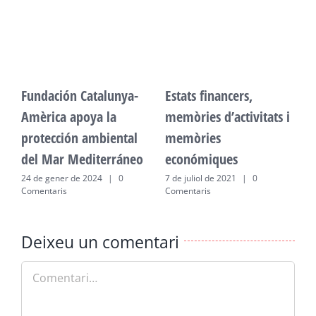
Fundación Catalunya-
Estats financers,
F
Amèrica apoya la
memòries d’activitats i
A
protección ambiental
memòries
p
del Mar Mediterráneo
económiques
d
24 de gener de 2024
|
0
7 de juliol de 2021
|
0
2
Comentaris
Comentaris
C
Deixeu un comentari
Comment