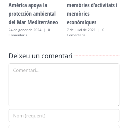
Amèrica apoya la
memòries d’activitats i
A
protección ambiental
memòries
p
del Mar Mediterráneo
económiques
d
24 de gener de 2024
|
0
7 de juliol de 2021
|
0
2
Comentaris
Comentaris
C
Deixeu un comentari
Comment