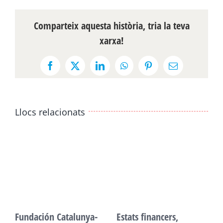
Comparteix aquesta història, tria la teva
xarxa!
Facebook
X
LinkedIn
WhatsApp
Pinterest
Email:
Llocs relacionats
Fundación Catalunya-
Estats financers,
F