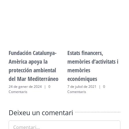
Fundación Catalunya-
Estats financers,
F
Amèrica apoya la
memòries d’activitats i
A
protección ambiental
memòries
p
del Mar Mediterráneo
económiques
d
24 de gener de 2024
|
0
7 de juliol de 2021
|
0
2
Comentaris
Comentaris
C
Deixeu un comentari
Comment