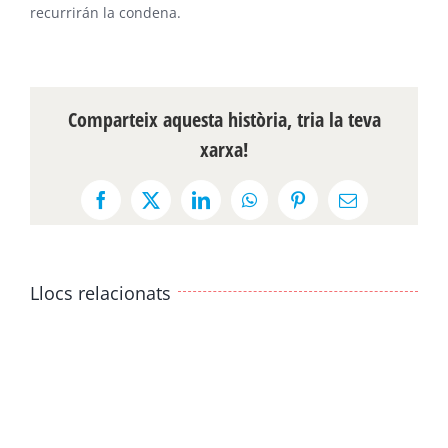
recurrirán la condena.
Comparteix aquesta història, tria la teva
xarxa!
Facebook
X
LinkedIn
WhatsApp
Pinterest
Email:
Llocs relacionats