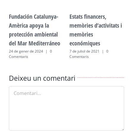
Fundación Catalunya-
Estats financers,
F
Amèrica apoya la
memòries d’activitats i
A
protección ambiental
memòries
p
del Mar Mediterráneo
económiques
d
24 de gener de 2024
|
0
7 de juliol de 2021
|
0
2
Comentaris
Comentaris
C
Deixeu un comentari
Comment