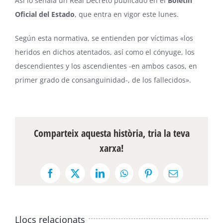
Así lo señala un Real Decreto publicado en el
Boletín
Oficial del Estado
, que entra en vigor este lunes.
Según esta normativa, se entienden por víctimas «los
heridos en dichos atentados, así como el cónyuge, los
descendientes y los ascendientes -en ambos casos, en
primer grado de consanguinidad-, de los fallecidos».
Comparteix aquesta història, tria la teva
xarxa!
Facebook
X
LinkedIn
WhatsApp
Pinterest
Email:
Llocs relacionats