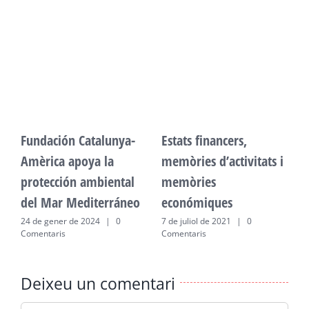
Fundación Catalunya-
Estats financers,
F
Amèrica apoya la
memòries d’activitats i
A
protección ambiental
memòries
p
del Mar Mediterráneo
económiques
d
24 de gener de 2024
|
0
7 de juliol de 2021
|
0
2
Comentaris
Comentaris
C
Deixeu un comentari