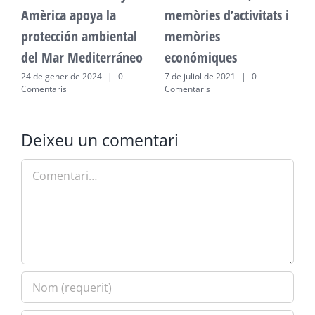
Amèrica apoya la
memòries d’activitats i
A
protección ambiental
memòries
p
del Mar Mediterráneo
económiques
d
24 de gener de 2024
|
0
7 de juliol de 2021
|
0
2
Comentaris
Comentaris
C
Deixeu un comentari
Comment