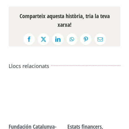
Comparteix aquesta història, tria la teva
xarxa!
Facebook
X
LinkedIn
WhatsApp
Pinterest
Email:
Llocs relacionats
Fundación Catalunya-
Estats financers,
F