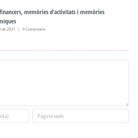
 financers, memòries d’activitats i memòries
F
miques
a
ol de 2021
|
0 Comentaris
2