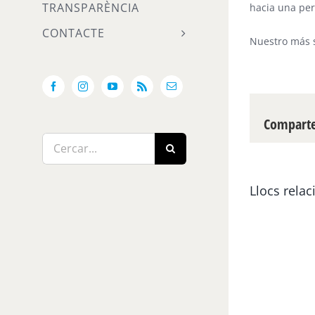
TRANSPARÈNCIA
hacia una per
CONTACTE
Nuestro más 
Facebook
Instagram
YouTube
Rss
Email:
Compartei
Cerca
…
Llocs relac