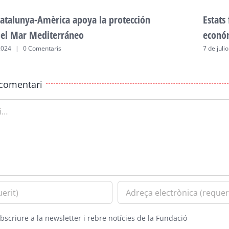
atalunya-Amèrica apoya la protección
Estats
del Mar Mediterráneo
econó
2024
|
0 Comentaris
7 de juli
comentari
bscriure a la newsletter i rebre notícies de la Fundació