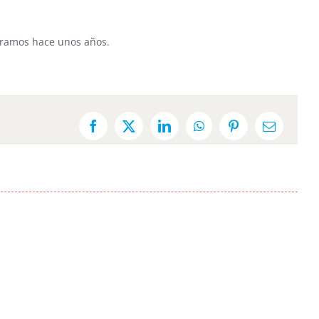
eramos hace unos años.
Facebook
X
LinkedIn
WhatsApp
Pinterest
Email: