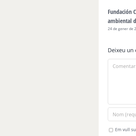
Fundación C
ambiental 
24 de gener de 
Deixeu un 
Comment
Em vull su