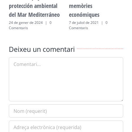
protección ambiental
memòries
p
del Mar Mediterráneo
económiques
d
24 de gener de 2024
|
0
7 de juliol de 2021
|
0
2
Comentaris
Comentaris
C
Deixeu un comentari
Comment