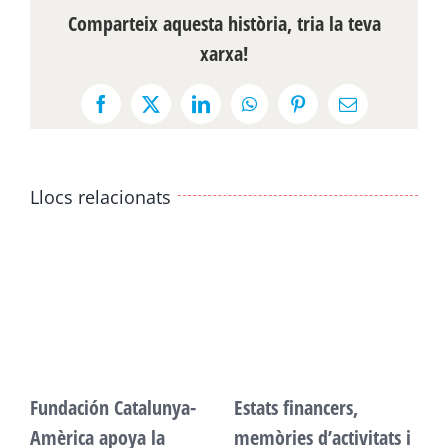
Comparteix aquesta història, tria la teva
xarxa!
Facebook
X
LinkedIn
WhatsApp
Pinterest
Email:
Llocs relacionats
Fundación Catalunya-
Estats financers,
F
Amèrica apoya la
memòries d’activitats i
A