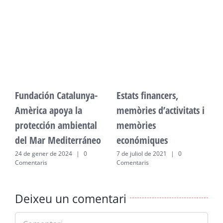
Fundación Catalunya-
Estats financers,
F
Amèrica apoya la
memòries d’activitats i
A
protección ambiental
memòries
p
del Mar Mediterráneo
económiques
d
24 de gener de 2024
|
0
7 de juliol de 2021
|
0
2
Comentaris
Comentaris
C
Deixeu un comentari
Comment