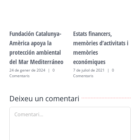
Fundación Catalunya-
Estats financers,
F
Amèrica apoya la
memòries d’activitats i
A
protección ambiental
memòries
p
del Mar Mediterráneo
económiques
d
24 de gener de 2024
|
0
7 de juliol de 2021
|
0
2
Comentaris
Comentaris
C
Deixeu un comentari
Comment