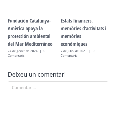
Fundación Catalunya-
Estats financers,
F
Amèrica apoya la
memòries d’activitats i
A
protección ambiental
memòries
p
del Mar Mediterráneo
económiques
d
24 de gener de 2024
|
0
7 de juliol de 2021
|
0
2
Comentaris
Comentaris
C
Deixeu un comentari
Comment