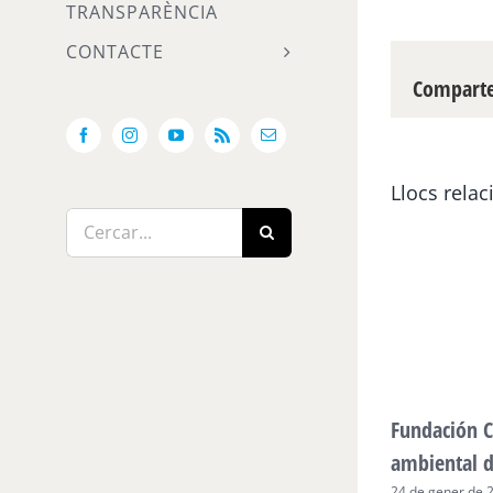
TRANSPARÈNCIA
CONTACTE
Compartei
Facebook
Instagram
YouTube
Rss
Email:
Llocs relac
Cerca
…
Fundación C
ambiental 
24 de gener de 