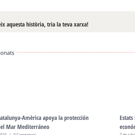
x aquesta història, tria la teva xarxa!
ionats
atalunya-Amèrica apoya la protección
Estats
del Mar Mediterráneo
econó
2024
|
0 Comentaris
7 de juli