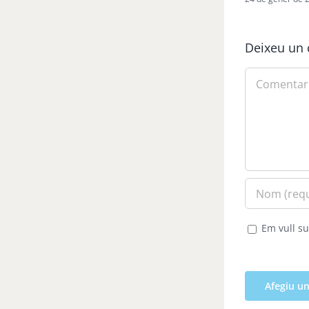
Deixeu un 
Comment
Em vull su