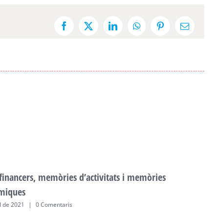
Facebook
X
LinkedIn
WhatsApp
Pinterest
Email:
 financers, memòries d’activitats i memòries
F
miques
a
ol de 2021
|
0 Comentaris
2