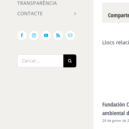
TRANSPARÈNCIA
CONTACTE
Compartei
Facebook
Instagram
YouTube
Rss
Email:
Llocs relac
Cerca
…
Fundación C
ambiental 
24 de gener de 