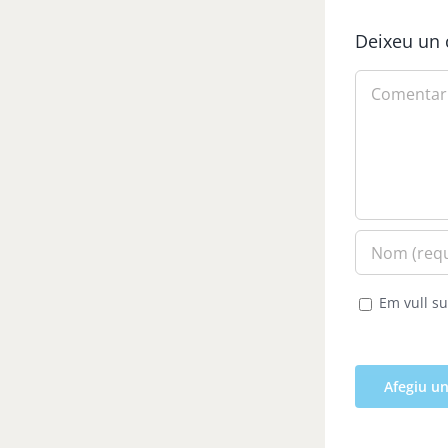
Deixeu un 
Comment
Em vull su