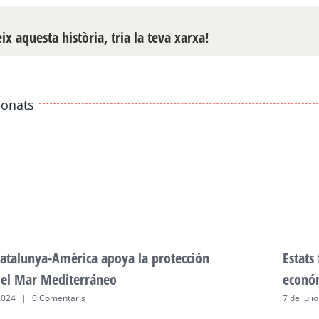
x aquesta història, tria la teva xarxa!
ionats
atalunya-Amèrica apoya la protección
Estats
del Mar Mediterráneo
econó
2024
|
0 Comentaris
7 de juli