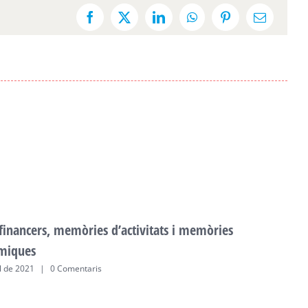
Facebook
X
LinkedIn
WhatsApp
Pinterest
Email:
 financers, memòries d’activitats i memòries
F
miques
a
ol de 2021
|
0 Comentaris
2