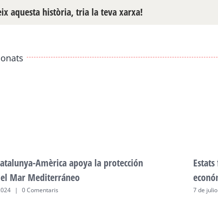
x aquesta història, tria la teva xarxa!
ionats
atalunya-Amèrica apoya la protección
Estats
del Mar Mediterráneo
econó
2024
|
0 Comentaris
7 de juli