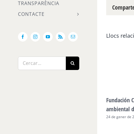
TRANSPARÈNCIA
Compartei
CONTACTE
Llocs relac
Facebook
Instagram
YouTube
Rss
Email:
Cerca
…
Fundación C
ambiental 
24 de gener de 