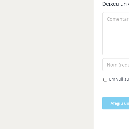
Deixeu un 
Comment
Em vull su