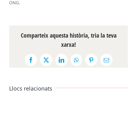
ONG.
Comparteix aquesta història, tria la teva
xarxa!
Facebook
X
LinkedIn
WhatsApp
Pinterest
Email:
Llocs relacionats