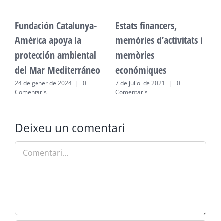
Fundación Catalunya-
Estats financers,
F
Amèrica apoya la
memòries d’activitats i
A
protección ambiental
memòries
p
del Mar Mediterráneo
económiques
d
24 de gener de 2024
|
0
7 de juliol de 2021
|
0
2
Comentaris
Comentaris
C
Deixeu un comentari
Comment