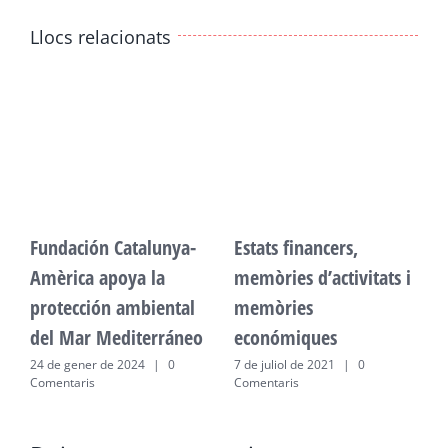
Llocs relacionats
Fundación Catalunya-
Estats financers,
F
Amèrica apoya la
memòries d’activitats i
A
protección ambiental
memòries
p
del Mar Mediterráneo
económiques
d
24 de gener de 2024
|
0
7 de juliol de 2021
|
0
2
Comentaris
Comentaris
C