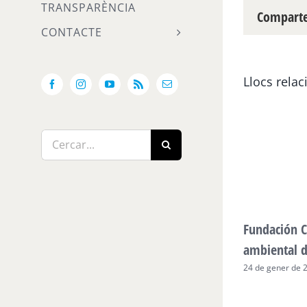
TRANSPARÈNCIA
Compartei
CONTACTE
Llocs relac
Facebook
Instagram
YouTube
Rss
Email:
Cerca
…
Fundación C
ambiental 
24 de gener de 