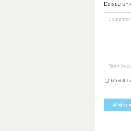
Deixeu un 
Comment
Em vull su