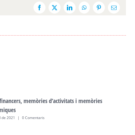
Facebook
X
LinkedIn
WhatsApp
Pinterest
Email:
 financers, memòries d’activitats i memòries
F
miques
a
ol de 2021
|
0 Comentaris
2