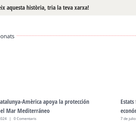
x aquesta història, tria la teva xarxa!
ionats
atalunya-Amèrica apoya la protección
Estats
del Mar Mediterráneo
econó
2024
|
0 Comentaris
7 de juli