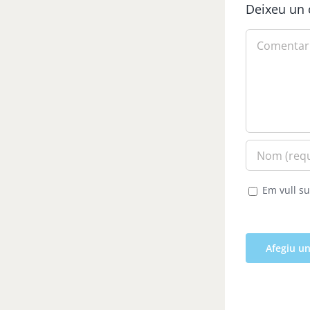
Deixeu un 
Comment
Em vull su