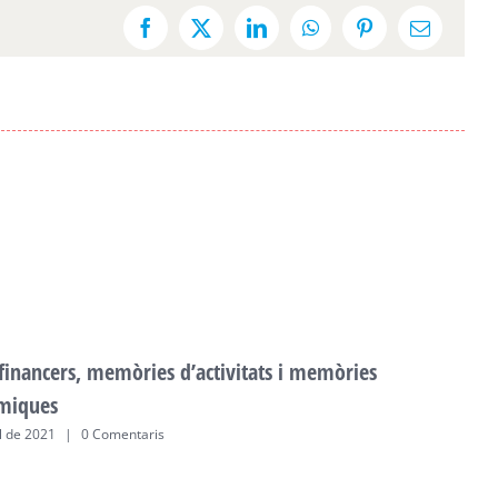
Facebook
X
LinkedIn
WhatsApp
Pinterest
Email:
 financers, memòries d’activitats i memòries
F
miques
a
ol de 2021
|
0 Comentaris
2