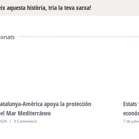
x aquesta història, tria la teva xarxa!
ionats
atalunya-Amèrica apoya la protección
Estats
del Mar Mediterráneo
econó
2024
|
0 Comentaris
7 de juli