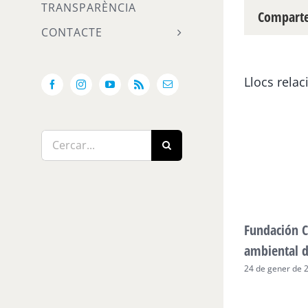
TRANSPARÈNCIA
Compartei
CONTACTE
Llocs relac
Facebook
Instagram
YouTube
Rss
Email:
Cerca
…
Fundación C
ambiental 
24 de gener de 