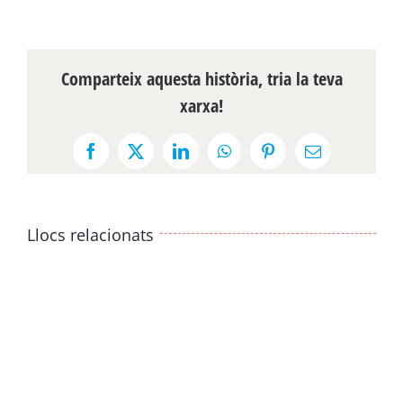
Comparteix aquesta història, tria la teva
xarxa!
Facebook
X
LinkedIn
WhatsApp
Pinterest
Email:
Llocs relacionats