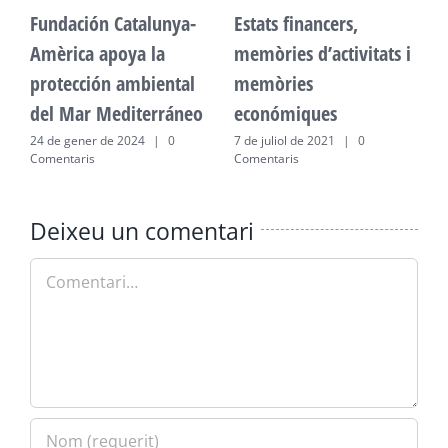
Fundación Catalunya-
Estats financers,
F
Amèrica apoya la
memòries d’activitats i
A
protección ambiental
memòries
p
del Mar Mediterráneo
económiques
d
24 de gener de 2024
|
0
7 de juliol de 2021
|
0
2
Comentaris
Comentaris
C
Deixeu un comentari
Comment