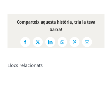
Comparteix aquesta història, tria la teva
xarxa!
Facebook
X
LinkedIn
WhatsApp
Pinterest
Email:
Llocs relacionats