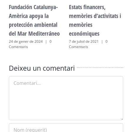
Fundación Catalunya-
Estats financers,
F
Amèrica apoya la
memòries d’activitats i
A
protección ambiental
memòries
p
del Mar Mediterráneo
económiques
d
24 de gener de 2024
|
0
7 de juliol de 2021
|
0
2
Comentaris
Comentaris
C
Deixeu un comentari
Comment