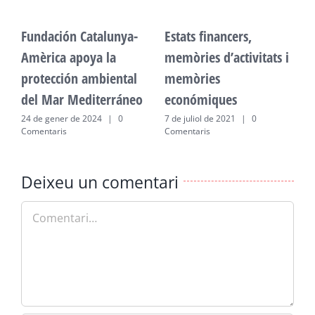
Fundación Catalunya-
Estats financers,
F
Amèrica apoya la
memòries d’activitats i
A
protección ambiental
memòries
p
del Mar Mediterráneo
económiques
d
24 de gener de 2024
|
0
7 de juliol de 2021
|
0
2
Comentaris
Comentaris
C
Deixeu un comentari
Comment