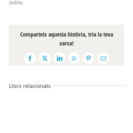
Zedillo.
Comparteix aquesta història, tria la teva
xarxa!
Facebook
X
LinkedIn
WhatsApp
Pinterest
Email:
Llocs relacionats