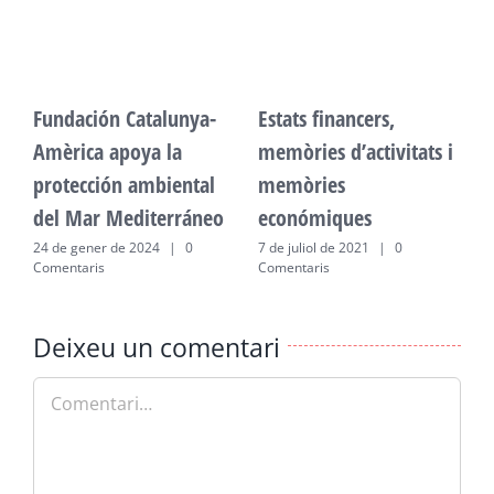
Fundación Catalunya-
Estats financers,
F
Amèrica apoya la
memòries d’activitats i
A
protección ambiental
memòries
p
del Mar Mediterráneo
económiques
d
24 de gener de 2024
|
0
7 de juliol de 2021
|
0
2
Comentaris
Comentaris
C
Deixeu un comentari
Comment