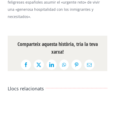
feligreses españoles asumir el «urgente reto» de vivir
una «generosa hospitalidad con los
inmigrantes y
necesitados
«.
Comparteix aquesta història, tria la teva
xarxa!
Facebook
X
LinkedIn
WhatsApp
Pinterest
Email:
Llocs relacionats