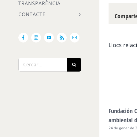
TRANSPARÈNCIA
CONTACTE
Compartei
Facebook
Instagram
YouTube
Rss
Email:
Llocs relac
Cerca
…
Fundación C
ambiental 
24 de gener de 