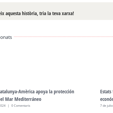
x aquesta història, tria la teva xarxa!
ionats
atalunya-Amèrica apoya la protección
Estats
del Mar Mediterráneo
econó
2024
|
0 Comentaris
7 de juli