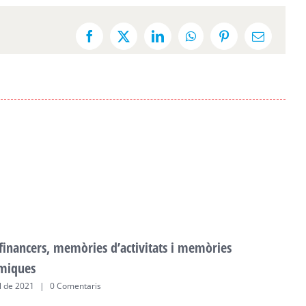
Facebook
X
LinkedIn
WhatsApp
Pinterest
Email:
 financers, memòries d’activitats i memòries
F
miques
a
ol de 2021
|
0 Comentaris
2