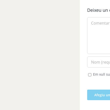
Deixeu un 
Comment
Em vull su