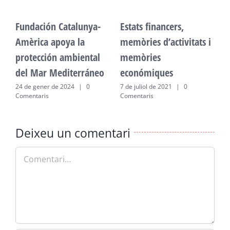
Fundación Catalunya-
Estats financers,
F
Amèrica apoya la
memòries d’activitats i
A
protección ambiental
memòries
p
del Mar Mediterráneo
económiques
d
24 de gener de 2024
|
0
7 de juliol de 2021
|
0
2
Comentaris
Comentaris
C
Deixeu un comentari
Comment