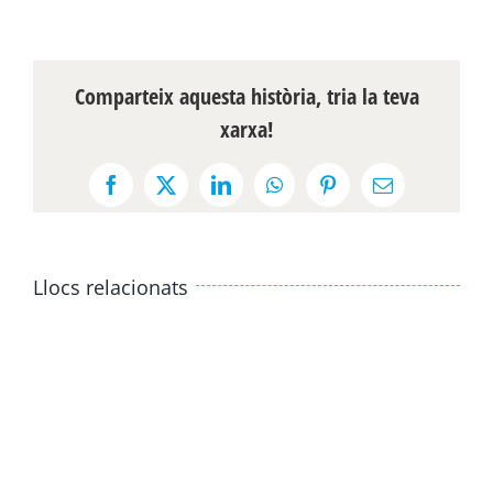
Comparteix aquesta història, tria la teva
xarxa!
Facebook
X
LinkedIn
WhatsApp
Pinterest
Email:
Llocs relacionats