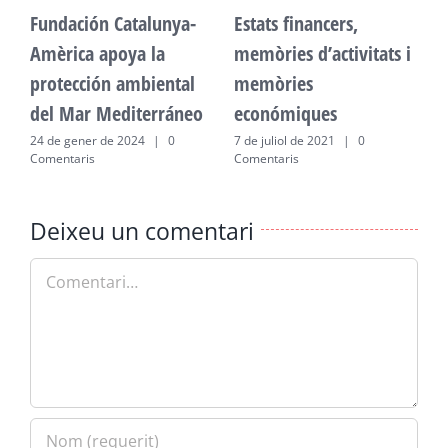
Fundación Catalunya-
Estats financers,
F
Amèrica apoya la
memòries d’activitats i
A
protección ambiental
memòries
p
del Mar Mediterráneo
económiques
d
24 de gener de 2024
|
0
7 de juliol de 2021
|
0
2
Comentaris
Comentaris
C
Deixeu un comentari
Comment