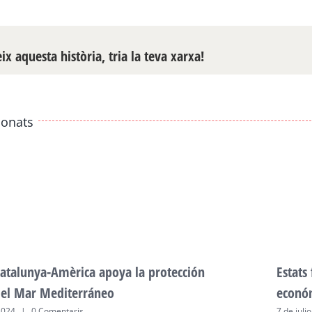
x aquesta història, tria la teva xarxa!
ionats
atalunya-Amèrica apoya la protección
Estats
del Mar Mediterráneo
econó
2024
|
0 Comentaris
7 de juli