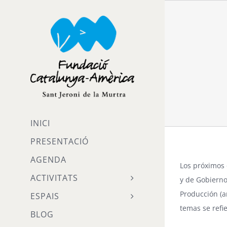
Skip
to
content
INICI
PRESENTACIÓ
AGENDA
Los próximos 
ACTIVITATS
y de Gobierno
Producción (a
ESPAIS
temas se refi
BLOG