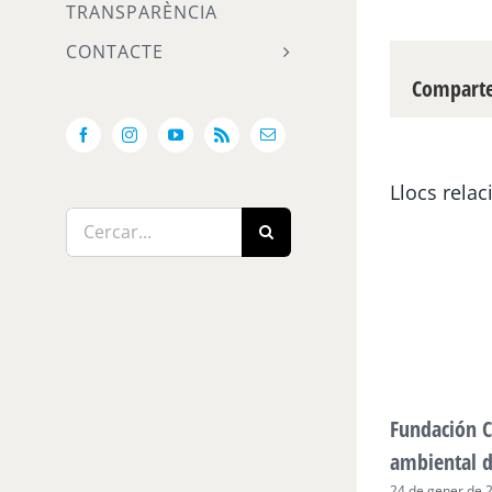
TRANSPARÈNCIA
CONTACTE
Compartei
Facebook
Instagram
YouTube
Rss
Email:
Llocs relac
Cerca
…
Fundación C
ambiental 
24 de gener de 