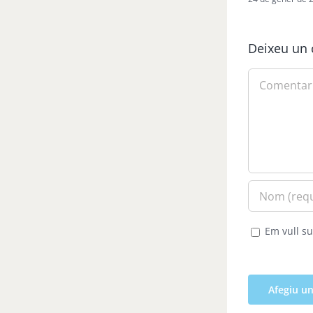
Deixeu un 
Comment
Em vull su