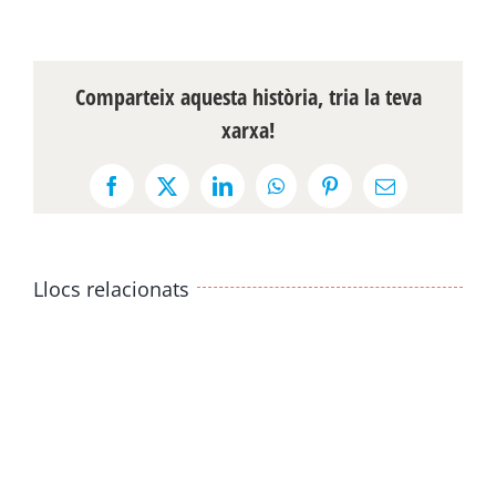
Comparteix aquesta història, tria la teva
xarxa!
Facebook
X
LinkedIn
WhatsApp
Pinterest
Email:
Llocs relacionats