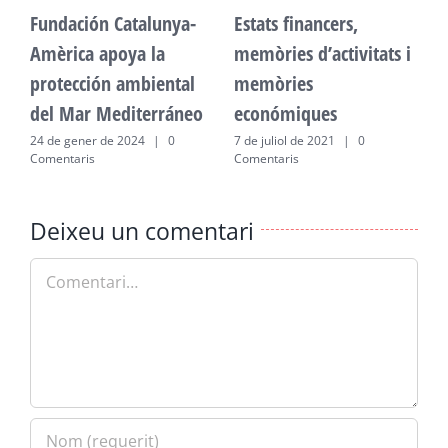
Fundación Catalunya-
Estats financers,
F
Amèrica apoya la
memòries d’activitats i
A
protección ambiental
memòries
p
del Mar Mediterráneo
económiques
d
24 de gener de 2024
|
0
7 de juliol de 2021
|
0
2
Comentaris
Comentaris
C
Deixeu un comentari
Comment