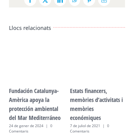
Facebook
X
LinkedIn
WhatsApp
Pinterest
Email:
Llocs relacionats
Fundación Catalunya-
Estats financers,
F
Amèrica apoya la
memòries d’activitats i
A
protección ambiental
memòries
p
del Mar Mediterráneo
económiques
d
24 de gener de 2024
|
0
7 de juliol de 2021
|
0
2
Comentaris
Comentaris
C