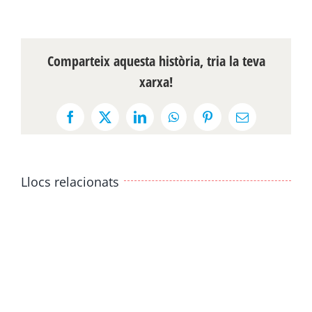
Comparteix aquesta història, tria la teva
xarxa!
Facebook
X
LinkedIn
WhatsApp
Pinterest
Email:
Llocs relacionats