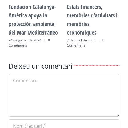
Fundación Catalunya-
Estats financers,
F
Amèrica apoya la
memòries d’activitats i
A
protección ambiental
memòries
p
del Mar Mediterráneo
económiques
d
24 de gener de 2024
|
0
7 de juliol de 2021
|
0
2
Comentaris
Comentaris
C
Deixeu un comentari
Comment