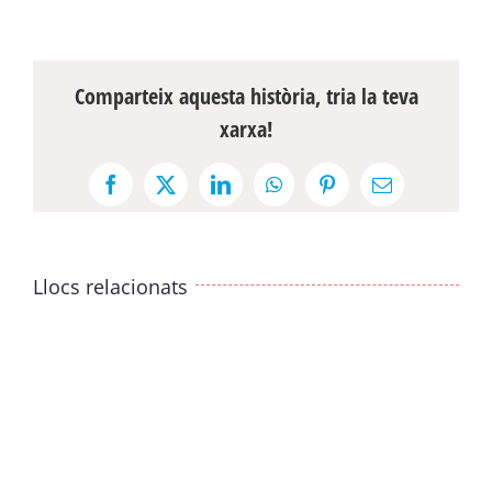
Comparteix aquesta història, tria la teva
xarxa!
Facebook
X
LinkedIn
WhatsApp
Pinterest
Email:
Llocs relacionats