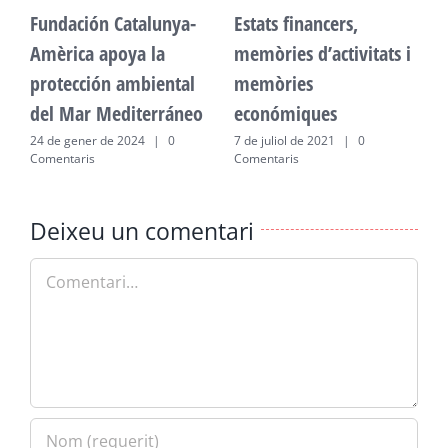
Fundación Catalunya-
Estats financers,
F
Amèrica apoya la
memòries d’activitats i
A
protección ambiental
memòries
p
del Mar Mediterráneo
económiques
d
24 de gener de 2024
|
0
7 de juliol de 2021
|
0
2
Comentaris
Comentaris
C
Deixeu un comentari
Comment