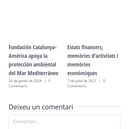
Fundación Catalunya-
Estats financers,
F
Amèrica apoya la
memòries d’activitats i
A
protección ambiental
memòries
p
del Mar Mediterráneo
económiques
d
24 de gener de 2024
|
0
7 de juliol de 2021
|
0
2
Comentaris
Comentaris
C
Deixeu un comentari
Comment