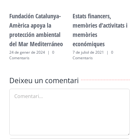
Fundación Catalunya-
Estats financers,
F
Amèrica apoya la
memòries d’activitats i
A
protección ambiental
memòries
p
del Mar Mediterráneo
económiques
d
24 de gener de 2024
|
0
7 de juliol de 2021
|
0
2
Comentaris
Comentaris
C
Deixeu un comentari
Comment