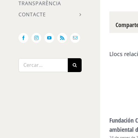
TRANSPARÈNCIA
CONTACTE
Compartei
Facebook
Instagram
YouTube
Rss
Email:
Llocs relac
Cerca
…
Fundación C
ambiental 
24 de gener de 