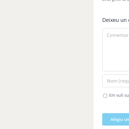
Deixeu un 
Comment
Em vull su