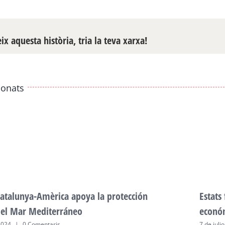
x aquesta història, tria la teva xarxa!
ionats
atalunya-Amèrica apoya la protección
Estats
del Mar Mediterráneo
econó
2024
|
0 Comentaris
7 de juli