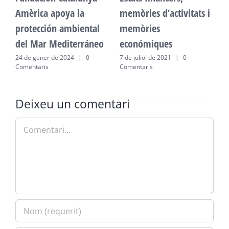
Amèrica apoya la
memòries d’activitats i
A
protección ambiental
memòries
p
del Mar Mediterráneo
económiques
d
24 de gener de 2024
|
0
7 de juliol de 2021
|
0
2
Comentaris
Comentaris
C
Deixeu un comentari
Comment