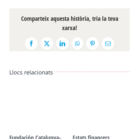
Comparteix aquesta història, tria la teva
xarxa!
Facebook
X
LinkedIn
WhatsApp
Pinterest
Email:
Llocs relacionats
Fundación Catalunya-
Estats financers,
F