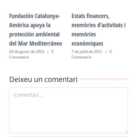
Fundación Catalunya-
Estats financers,
F
Amèrica apoya la
memòries d’activitats i
A
protección ambiental
memòries
p
del Mar Mediterráneo
económiques
d
24 de gener de 2024
|
0
7 de juliol de 2021
|
0
2
Comentaris
Comentaris
C
Deixeu un comentari
Comment