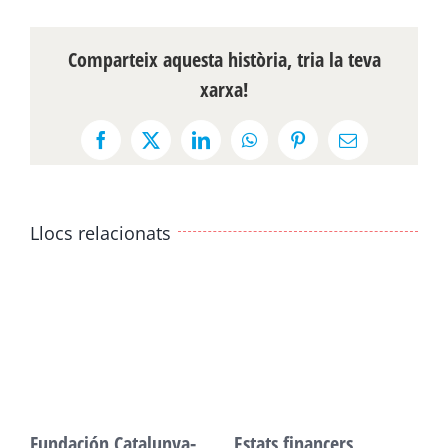
Comparteix aquesta història, tria la teva
xarxa!
Facebook
X
LinkedIn
WhatsApp
Pinterest
Email:
Llocs relacionats
Fundación Catalunya-
Estats financers,
F