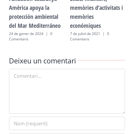
Amèrica apoya la
memòries d’activitats i
A
protección ambiental
memòries
p
del Mar Mediterráneo
económiques
d
24 de gener de 2024
|
0
7 de juliol de 2021
|
0
2
Comentaris
Comentaris
C
Deixeu un comentari
Comment