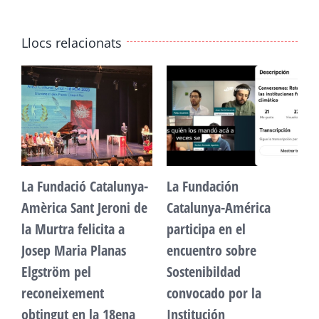
Llocs relacionats
La Fundació Catalunya-
La Fundación
L
Amèrica Sant Jeroni de
Catalunya-América
A
la Murtra felicita a
participa en el
l
Josep Maria Planas
encuentro sobre
J
Elgström pel
Sostenibildad
E
reconeixement
convocado por la
r
obtingut en la 18ena
Institución
o