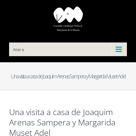
Skip
to
content
Anar a
Una visita a casa de Joaquim Arenas Sampera y Margarida Muset Adel
Una visita a casa de Joaquim
Arenas Sampera y Margarida
Muset Adel