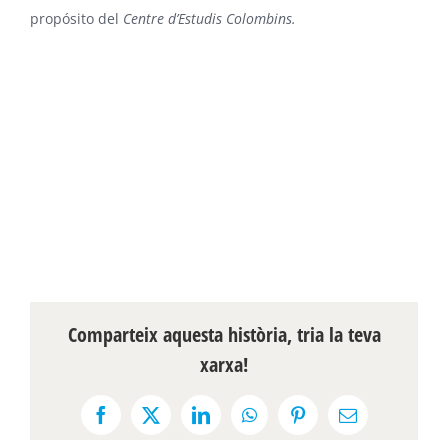
propósito del
Centre d’Estudis Colombins.
Comparteix aquesta història, tria la teva
xarxa!
Facebook
X
LinkedIn
WhatsApp
Pinterest
Email: