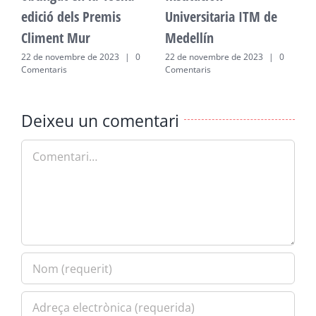
edició dels Premis
Universitaria ITM de
e
Climent Mur
Medellín
C
22 de novembre de 2023
|
0
22 de novembre de 2023
|
0
2
Comentaris
Comentaris
C
Deixeu un comentari
Comment